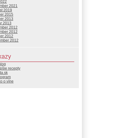
2022
mber 2021
st 2019
ber 2015
ber 2013
ár 2013
mber 2012
mber 2012
ber 2012
ember 2012
kazy
blog
pšie recepty
da.sk
rogram
o o víne