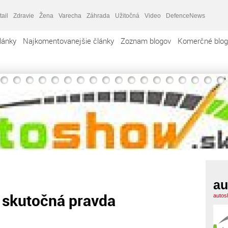
tail
Zdravie
Žena
Varecha
Záhrada
Užitočná
Video
DefenceNews
lánky
Najkomentovanejšie články
Zoznam blogov
Komerčné blog
au
e skutočná pravda
autos