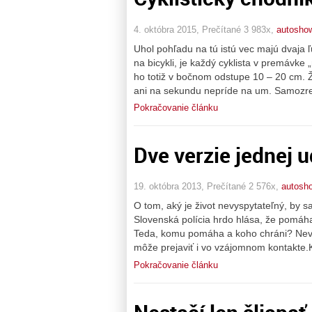
4. októbra 2015, Prečítané 3 983x,
autosho
Uhol pohľadu na tú istú vec majú dvaja ľud
na bicykli, je každý cyklista v premávke
ho totiž v bočnom odstupe 10 – 20 cm. Ž
ani na sekundu nepríde na um. Samozrejm
Pokračovanie článku
Dve verzie jednej u
19. októbra 2013, Prečítané 2 576x,
autosh
O tom, aký je život nevyspytateľný, by s
Slovenská polícia hrdo hlása, že pomáh
Teda, komu pomáha a koho chráni? Nevh
môže prejaviť i vo vzájomnom kontakte.
Pokračovanie článku