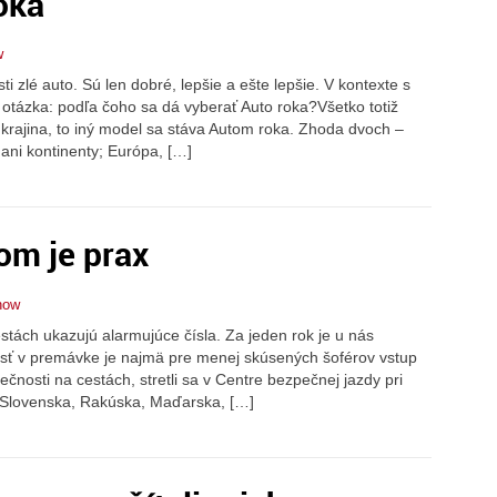
oka
w
i zlé auto. Sú len dobré, lepšie a ešte lepšie. V kontexte s
otázka: podľa čoho sa dá vyberať Auto roka?Všetko totiž
 krajina, to iný model sa stáva Autom roka. Zhoda dvoch –
ani kontinenty; Európa, […]
kom je prax
how
stách ukazujú alarmujúce čísla. Za jeden rok je u nás
sť v premávke je najmä pre menej skúsených šoférov vstup
ečnosti na cestách, stretli sa v Centre bezpečnej jazdy pri
 Slovenska, Rakúska, Maďarska, […]