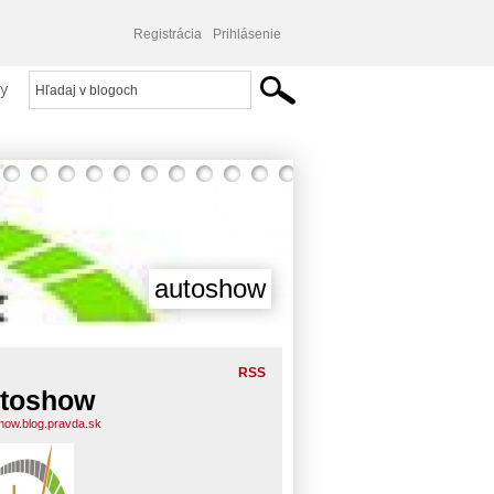
Registrácia
Prihlásenie
y
autoshow
RSS
toshow
how.blog.pravda.sk