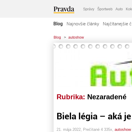
Správy
Športweb
Auto
Kok
Blog
Najnovšie články
Najčítanejšie č
Blog
>
autoshow
Rubrika:
Nezaradené
Biela légia – aká j
21. mája 2022, Prečítané 4 335x,
autoshow