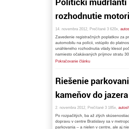
Politickí mudrlanti
rozhodnutie motori
14. novembra 2012, Prečítané 3 620x,
auto
Zavedenie registračných poplatkov za prv
automobilu na polícii, vstúpilo do platno
unáhleného rozhodnutia vlády klesol poče
namiesto očakávaných príjmov stratu 300
Pokračovanie článku
Riešenie parkovani
kameňov do jazera 
2. novembra 2012, Prečítané 3 185x,
autos
Po rozpačitých, ba až zlých skúsenost
dopravu v centre Bratislavy sa v metrop
parkovania – a nielen v centre, ale aj n