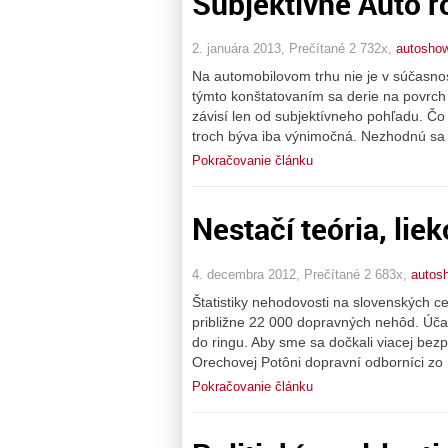
Subjektívne Auto r
2. januára 2013, Prečítané 2 732x,
autosho
Na automobilovom trhu nie je v súčasnost
týmto konštatovaním sa derie na povrch 
závisí len od subjektívneho pohľadu. Čo
troch býva iba výnimočná. Nezhodnú sa 
Pokračovanie článku
Nestačí teória, lie
4. decembra 2012, Prečítané 2 683x,
autos
Štatistiky nehodovosti na slovenských ce
približne 22 000 dopravných nehôd. Úča
do ringu. Aby sme sa dočkali viacej bezp
Orechovej Potôni dopravní odborníci zo
Pokračovanie článku