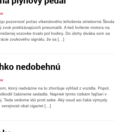
 na plynový pedál
ow
ju pozornosť počas víkendového leňošenia strieborná Škoda
ký zvuk preklzávajúcich pneumatík. A tiež kvílenie motora na
neženej vozovke trvalo pol hodiny. Do úlohy diváka som sa
trácie zvukového signálu, že sa […]
ľahko nedobehnú
ow
om, ktorý nadväzne na to zhoršuje výhľad z vozidla. Popol,
kodiť čalúnenie sedadla. Napriek týmto rizikám fajčiari v
ej. Teda vedome idú proti sebe. Aký osud asi čaká výmysly
verejnosti obal cigariet […]