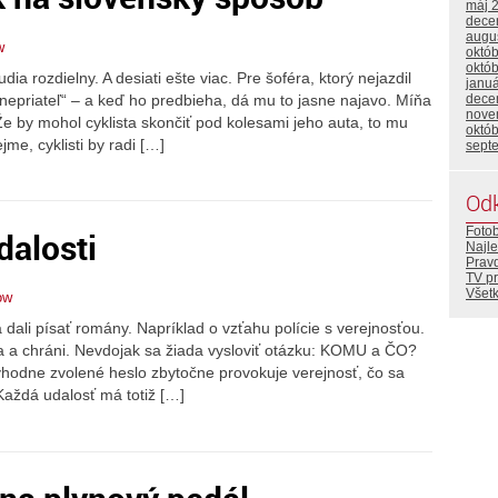
máj 
dece
augu
w
októ
októ
ia rozdielny. A desiati ešte viac. Pre šoféra, ktorý nejazdil
janu
 „nepriateľ“ – a keď ho predbieha, dá mu to jasne najavo. Míňa
dece
nove
e by mohol cyklista skončiť pod kolesami jeho auta, to mu
októ
e, cyklisti by radi […]
sept
Od
Foto
dalosti
Najle
Prav
TV p
Všetk
ow
a dali písať romány. Napríklad o vzťahu polície s verejnosťou.
a a chráni. Nevdojak sa žiada vysloviť otázku: KOMU a ČO?
odne zvolené heslo zbytočne provokuje verejnosť, čo sa
Každá udalosť má totiž […]