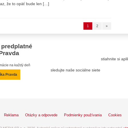
az, že to opäť bude len […]
1
2
»
 predplatné
Pravda
stiahnite si ap
ormácie na každý deň
sledujte naše sociálne siete
íka Pravda
Reklama
Otázky a odpovede
Podmienky používania
Cookies