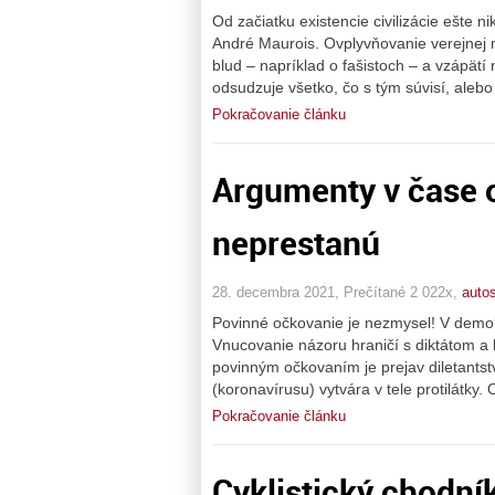
Od začiatku existencie civilizácie ešte n
André Maurois. Ovplyvňovanie verejnej 
blud – napríklad o fašistoch – a vzápätí
odsudzuje všetko, čo s tým súvisí, alebo
Pokračovanie článku
Argumenty v čase 
neprestanú
28. decembra 2021, Prečítané 2 022x,
auto
Povinné očkovanie je nezmysel! V demok
Vnucovanie názoru hraničí s diktátom a k
povinným očkovaním je prejav diletantst
(koronavírusu) vytvára v tele protilátky
Pokračovanie článku
Cyklistický chodní