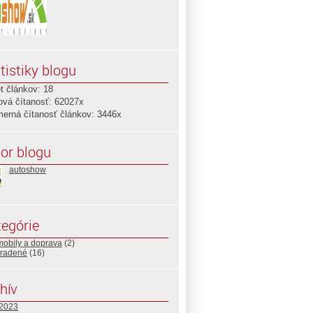
tistiky blogu
t článkov: 18
ová čítanosť: 62027x
merná čítanosť článkov: 3446x
or blogu
autoshow
egórie
mobily a doprava
(2)
radené
(16)
hív
 2023