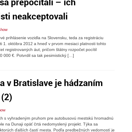
 sa prepočítali – ich
sti neakceptovali
show
é prihlásenie vozidla na Slovensku, teda za registráciu
sti 1. októbra 2012 a hneď v prvom mesiaci platnosti tohto
t registrovaných áut, pričom štátny rozpočet pocítil
 000 €. Potvrdil sa tak pesimistický […]
a v Bratislave je hádzaním
(2)
how
iach s vyhradeným pruhom pre autobusovú mestskú hromadnú
ole na Dunaji opäť črtá nedomyslený projekt. Týka sa
iektorých ďalších častí mesta. Podľa predbežných vedomostí je