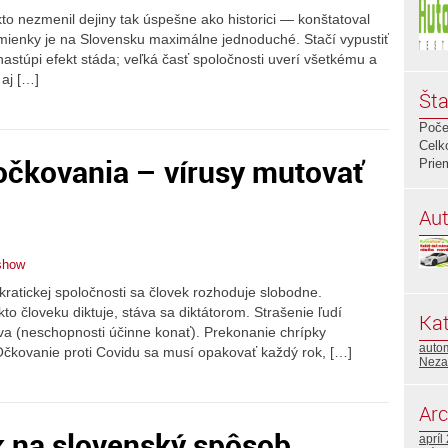
ikto nezmenil dejiny tak úspešne ako historici — konštatoval
mienky je na Slovensku maximálne jednoduché. Stačí vypustiť
 nastúpi efekt stáda; veľká časť spoločnosti uverí všetkému a
 aj […]
Šta
Poče
Celk
očkovania – vírusy mutovať
Prie
Aut
show
ratickej spoločnosti sa človek rozhoduje slobodne.
to človeku diktuje, stáva sa diktátorom. Strašenie ľudí
Kat
va (neschopnosti účinne konať). Prekonanie chrípky
auto
. Očkovanie proti Covidu sa musí opakovať každý rok, […]
Neza
Arc
k na slovenský spôsob
apríl