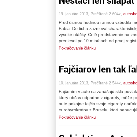
Nestačí len šliapať
19. januára 2013, Prečítané 2 604x,
autosh
Pred ôsmou hodinou rannou vzbudila mo
Fabia. Do ticha zaznieval charakteristic
vysoké otáčky. Celé predstavenie na zas
preniesol po 10 minútach od prvej regis
Pokračovanie článku
Fajčiarov len tak 
10. januára 2013, Prečítané 2 544x,
autosh
Fajčením v aute sa zanášajú sklá povlak
ktorý občas odpadne z cigarety, môže poš
aute pokojne fajčia svoje cigarety naďal
eurobyrokratov z Bruselu, ktorí nanucujú 
Pokračovanie článku