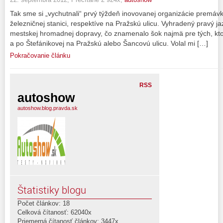
Tak sme si „vychutnali“ prvý týždeň inovovanej organizácie premáv
železničnej stanici, respektíve na Pražskú ulicu. Vyhradený pravý ja
mestskej hromadnej dopravy, čo znamenalo šok najmä pre tých, ktor
a po Štefánikovej na Pražskú alebo Šancovú ulicu. Volal mi […]
Pokračovanie článku
RSS
autoshow
autoshow.blog.pravda.sk
Štatistiky blogu
Počet článkov: 18
Celková čítanosť: 62040x
Priemerná čítanosť článkov: 3447x