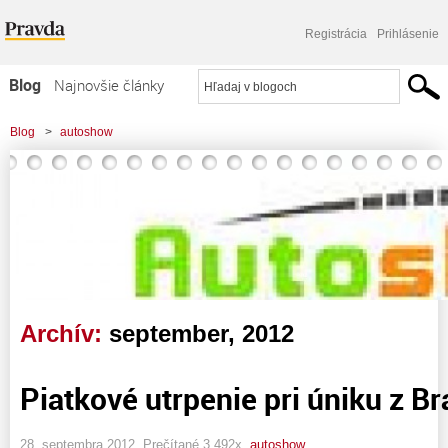
Registrácia
Prihlásenie
Blog
Najnovšie články
Najčítanejšie články
Blog
>
autoshow
Najkomentovanejšie články
Zoznam blogov
Komerčné blogy
Archív:
september, 2012
Piatkové utrpenie pri úniku z Br
28. septembra 2012, Prečítané 3 492x,
autoshow