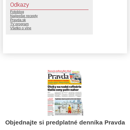
Odkazy
Fotoblog
Najlepšie recepty
Pravda.sk
TV program
Všetko o víne
Objednajte si predplatné denníka Pravda