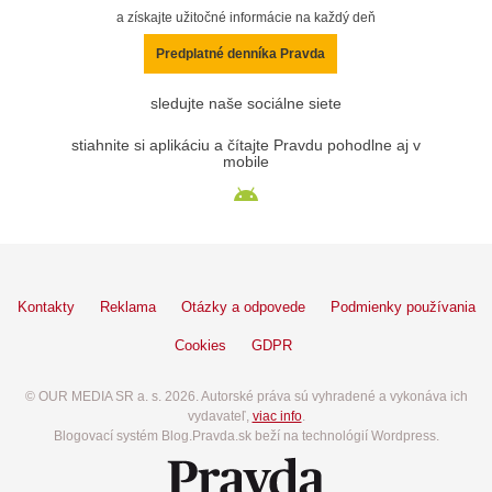
a získajte užitočné informácie na každý deň
Predplatné denníka Pravda
sledujte naše sociálne siete
stiahnite si aplikáciu a čítajte Pravdu pohodlne aj v
mobile
Kontakty
Reklama
Otázky a odpovede
Podmienky používania
Cookies
GDPR
© OUR MEDIA SR a. s. 2026. Autorské práva sú vyhradené a vykonáva ich
vydavateľ,
viac info
.
Blogovací systém Blog.Pravda.sk beží na technológií Wordpress.