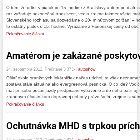
O tom, že odísť v piatok po 15. hodine z Bratislavy autom po diaľn
raz vyžaduje nekonečnú trpezlivosť, vedia zrejme takmer všetci moto
Slovenského rozhlasu sa dozvedáme o 20- minútovom zdržaní – no a
to ostatný piatok o 15. hodine. Vyrážame z Panónskej cesty od ob
Pokračovanie článku
Amatérom je zakázané poskyto
24. septembra 2012, Prečítané 3 373x,
autoshow
Ošiaľ okolo oranžových lekárničiek načas utíchol, to však neznamen
zostáva stále aktuálna ako evergreenová pesnička. O čo ide? Vodič
mať pri sebe počas jazdy predpísané vybavenie a do neho patrí aj le
zraneným účastníkom dopravnej nehody práve šofér, zrejme si sám
Pokračovanie článku
Ochutnávka MHD s trpkou príc
22. septembra 2012, Prečítané 2 924x,
autoshow